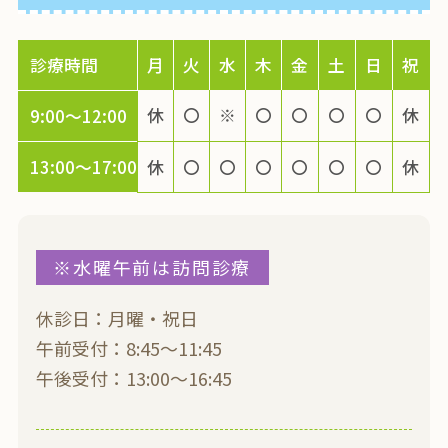
診療時間
月
火
水
木
金
土
日
祝
休
〇
※
〇
〇
〇
〇
休
9:00～12:00
13:00～17:00
休
〇
〇
〇
〇
〇
〇
休
※水曜午前は訪問診療
休診日：月曜・祝日
午前受付：8:45〜11:45
午後受付：13:00〜16:45