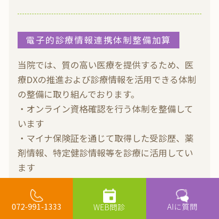
電子的診療情報連携体制整備加算
当院では、質の高い医療を提供するため、医
療DXの推進および診療情報を活用できる体制
の整備に取り組んでおります。
・オンライン資格確認を行う体制を整備して
います
・マイナ保険証を通じて取得した受診歴、薬
剤情報、特定健診情報等を診療に活用してい
ます
・診療報酬の区分、項目名および点数等を記
載した明細書を無料で交付しています
AIに質問
072-991-1333
WEB問診
・マイナ保険証の利用を促進し、医療DXを通