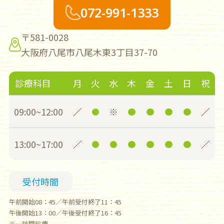
072-991-1333
〒581-0028
大阪府八尾市八尾木東3丁目37-70
診療科目
月
火
水
木
金
土
日
祝
09:00~12:00
／
※
／
13:00~17:00
／
／
受付時間
午前開始08：45／午前受付終了11：45
午後開始13：00／午後受付終了16：45
※…訪問診療